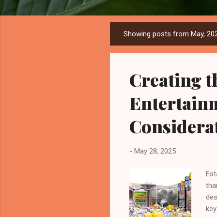
Showing posts from May, 20
P
o
s
Creating t
t
s
Entertain
Considera
-
May 28, 2025
Est
tha
des
key