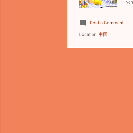
ven
des
spe
Post a Comment
app
pla
Location:
中国
gam
flo
Fab
sta
inf