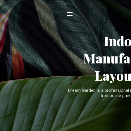
Ind
Manufac
Layou
Dream Garden is a professional 
trampoline parks