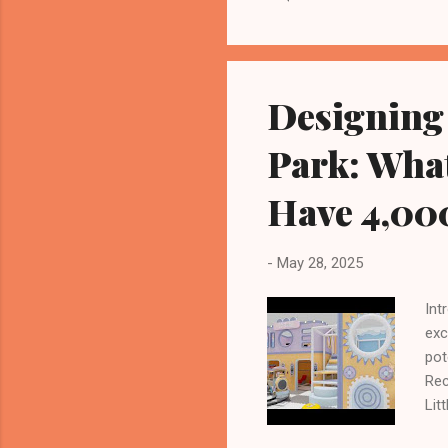
Max
Com
own
Str
Designing 
– D
yrs)
Park: Wha
Have 4,00
-
May 28, 2025
Int
exc
pot
Rec
Lit
to 