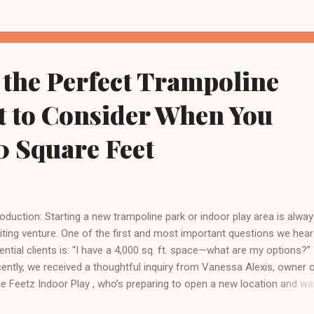
imum Height : 4–5 meters Age Group : Children up to 12 years Use :
mercial indoor soft play centre in a retail unit Installation : By client'
 team Budget : Limited—multiple pricing options requested Our Pro
ategy We tailor our proposals based on a few critical factors: Age 
the Perfect Trampoline
esigning separate play zones for toddlers (1–3 yrs), preschoolers (
, and older childr...
t to Consider When You
0 Square Feet
roduction: Starting a new trampoline park or indoor play area is alwa
iting venture. One of the first and most important questions we hea
ential clients is: “I have a 4,000 sq. ft. space—what are my options?”
ently, we received a thoughtful inquiry from Vanessa Alexis, owner 
tle Feetz Indoor Play , who’s preparing to open a new location and w
ensure her space is used to its full potential. Height Matters: Why Ver