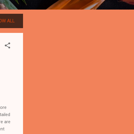
OW ALL
more
tailed
re are
ent