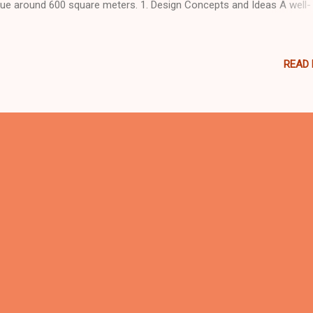
ue around 600 square meters. 1. Design Concepts and Ideas A well-
igned entertainment center starts with creative concepts tailored
cifically to your target audience. The layout should be both visually
ealing and functionally efficient, optimizing space for activities like s
READ
y areas, inflatables, climbing structures, trampolines, and interactive
es. Ensure that your design supports easy supervision, smooth visi
w, and maximum enjoyment. 2. Equipment Selection and Custom
rication Choose an indoor playground supplier that offers not just
ndard equipment but also custom fabrication options. Customized
latables and toys can create a unique identi...