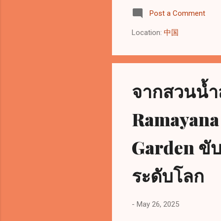
Spa
Post a Comment
con
und
Location:
中国
tha
rec
equ
zon
จากสวนน้ำส
dod
Ramayana 
Garden ขับ
ระดับโลก
-
May 26, 2025