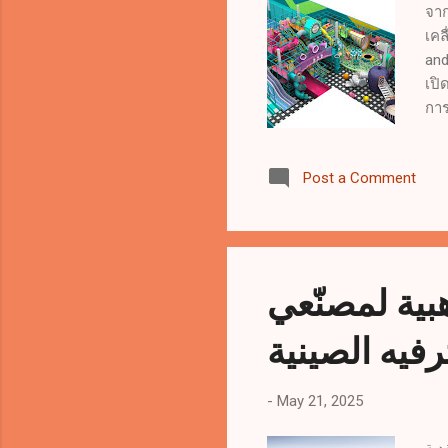
จาก
เคล
and
เปิ
การ
ถือ
ในข
Post a Comment
บัน
เด็
โลก
บนเ
สัด
بية لمصنّعي
17.
ใต้
فيه الصينية
-
May 21, 2025
دية