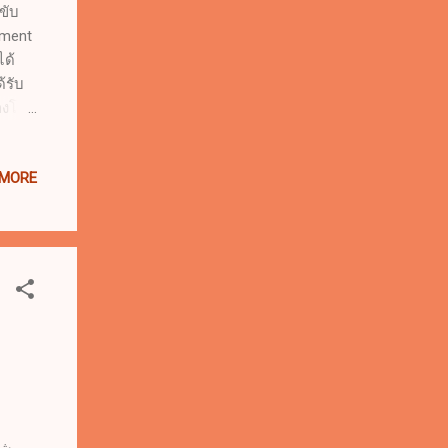
ขับ
ement
ได้
้รับ
ของโลก
ย แต่
 ตลาด
 MORE
สนาม
ดทั่ว
arden
15.21%
เฉียง
مشر