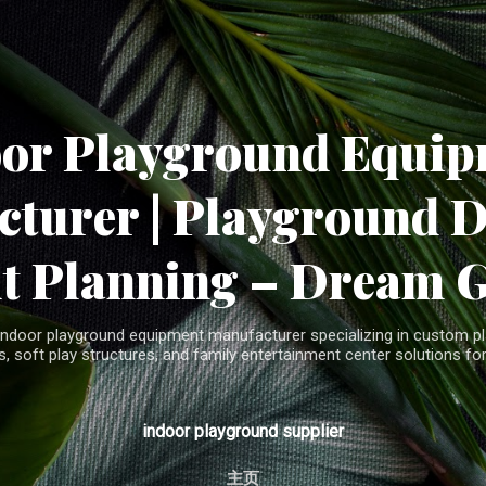
Skip to main content
oor Playground Equip
turer | Playground 
t Planning – Dream 
indoor playground equipment manufacturer specializing in custom pla
, soft play structures, and family entertainment center solutions for
indoor playground supplier
主页