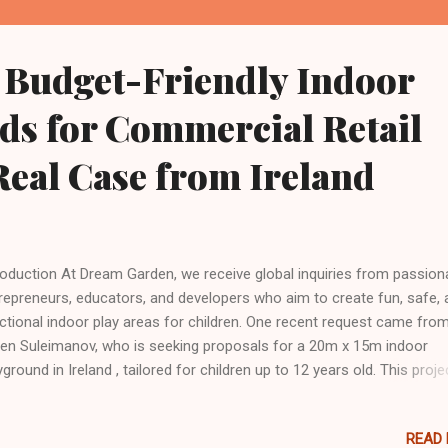
 Budget-Friendly Indoor
ds for Commercial Retail
Real Case from Ireland
roduction At Dream Garden, we receive global inquiries from passion
repreneurs, educators, and developers who aim to create fun, safe, 
ctional indoor play areas for children. One recent request came fro
en Suleimanov, who is seeking proposals for a 20m x 15m indoor
yground in Ireland , tailored for children up to 12 years old. This proje
at example of how smart planning and tailored design can deliver
imum value—even under budget constraints. Project Overview: What
READ
ent Needed Location : Ireland Space Dimensions : 300 m² (20m x 15