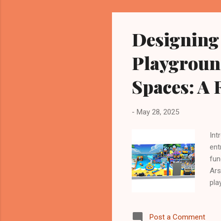
Designing
Playgroun
Spaces: A 
-
May 28, 2025
Int
ent
fun
Ars
pla
gre
max
Post a Comment
Cli