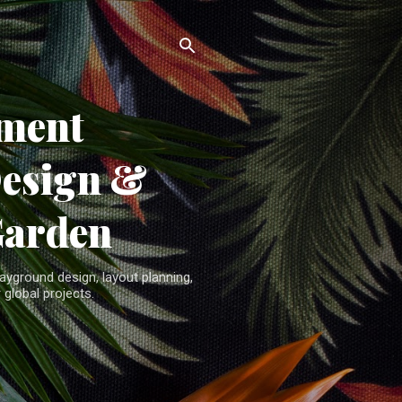
ment
Design &
Garden
yground design, layout planning,
 global projects.