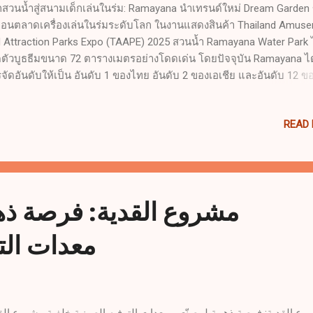
สวนน้ำสู่สนามเด็กเล่นในร่ม: Ramayana นำเทรนด์ใหม่ Dream Garden 
ื่อนตลาดเครื่องเล่นในร่มระดับโลก ในงานแสดงสินค้า Thailand Amus
 Attraction Parks Expo (TAAPE) 2025 สวนน้ำ Ramayana Water Park 
ดตัวบูธธีมขนาด 72 ตารางเมตรอย่างโดดเด่น โดยปัจจุบัน Ramayana ได
จัดอันดับให้เป็น อันดับ 1 ของไทย อันดับ 2 ของเอเชีย และอันดับ 12 
เป็นตัวแทนของความแข็งแกร่งในอุตสาหกรรมท่องเที่ยวกลางแจ้งของไท
ณะที่พฤติกรรมผู้บริโภคและโครงสร้างพื้นที่พาณิชย์กำลังเปลี่ยนแปลง
READ
เทิงของไทยก็กำลังก้าวเข้าสู่การเปลี่ยนผ่านจาก สวนน้ำกลางแจ้ง ไปสู่ 
กเล่นในร่ม (indoor playground equipment) อย่างชัดเจน 🌍 แนวโน้มตลา
: สนามเด็กเล่นในร่มกำลังเติบโตอย่างรวดเร็ว จากข้อมูลของ Dream G
ว็บไซต์ Made-in-China.com ภายในช่วง 30 วันที่ผ่านมา พบว่า: ภูมิภาค
ส่วนผู้เข้าชม สัดส่วนคำถามสินค้า ยุโรป 27.93% 16.76% อเมริกาเหนือ 
مشروع القدية: فرصة ذه
66% อเมริกาใต้ 13.87% 17.12% แอฟริกา 8.66% 14.23% เอเชียตะวันออก
 8.87% 6.85% ตะวั...
معدات التر
وع القدية: فرصة ذهبية لمصنّعي معدات الترفيه الصينية خلفية مشروع الق