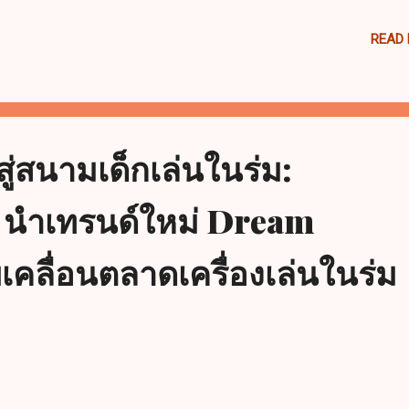
ce Is Just as Important Vanessa highlighted an essential design
sideration— height . Many people focus on the floor area but
READ
erestimate how ceiling height can impact the types of play structur
t can be installed. For trampoline parks and indoor playgrounds, we
ommend a minimum ceiling height of 16 to 24 feet , depending on t
ipment: Basic trampolines and foam pits: 14–16 feet Multi-level play
es or climbing towers: 18–22 feet High-performance trampolines a
ู่สนามเด็กเล่นในร่ม:
geball courts: 20–24 feet Adequat...
นำเทรนด์ใหม่ Dream
เคลื่อนตลาดเครื่องเล่นในร่ม