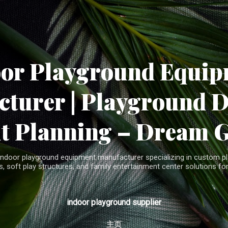
Skip to main content
oor Playground Equip
turer | Playground 
t Planning – Dream 
indoor playground equipment manufacturer specializing in custom pla
, soft play structures, and family entertainment center solutions for
indoor playground supplier
主页