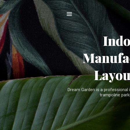
Ind
Manufac
Layou
Dream Garden is a professional 
trampoline parks