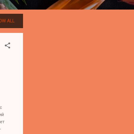
OW ALL
с
ий
ает
-