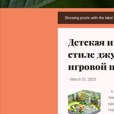
Showing posts with the label
P
o
s
Детская 
t
s
стиле джу
игровой 
-
March 31, 2025
🔹 
те
иде
гор