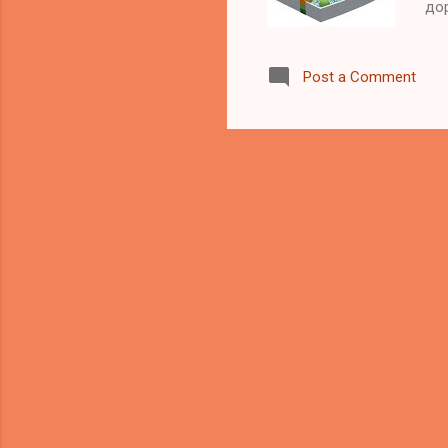
до
сем
пре
Post a Comment
ми
без
Те
Се
Рос
лог