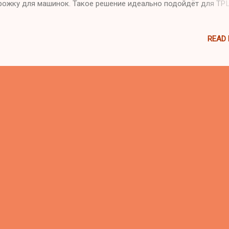
рожку для машинок. Такое решение идеально подойдёт для ТР
ейных развлекательных центров, детских кафе и детсадов. Мы
длагаем индивидуальный дизайн, установку и доставку по все
READ
ру. Основные преимущества: Многоуровневый мягкий лабиринт 
опасным покрытием Тоннели, сетки, горки и зона с мячами
матический дизайн в природных цветах (зелёный, оранжевый)
ртифицированные материалы (CE, ASTM, EN1176) Подходит для
сии, Казахстана, Беларуси и других стран СНГ Под заказ: дизай
отип, цвета и монтаж