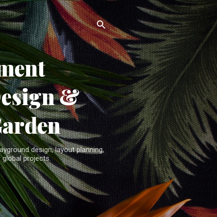
ment
Design &
Garden
yground design, layout planning,
 global projects.